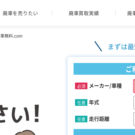
廃車を売りたい
廃車買取実績
廃
無料.com
まずは最
ご
メーカー/車種
必須
年式
任意
走行距離
任意