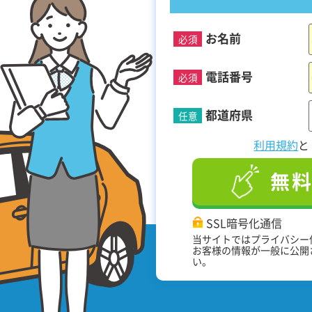
お名前
必須
！
電話番号
必須
都道府県
任意
利用規約
無
SSL暗号化通信
当サイトではプライバシー
お客様の情報が一般に公開
い。