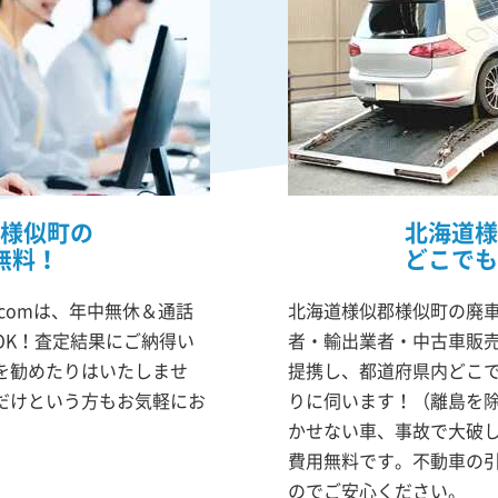
様似町の
北海道様
無料！
どこでも
comは、年中無休＆通話
北海道様似郡様似町の廃車
OK！査定結果にご納得い
者・輸出業者・中古車販
を勧めたりはいたしませ
提携し、都道府県内どこ
だけという方もお気軽にお
りに伺います！（離島を
かせない車、事故で大破
費用無料です。不動車の
のでご安心ください。