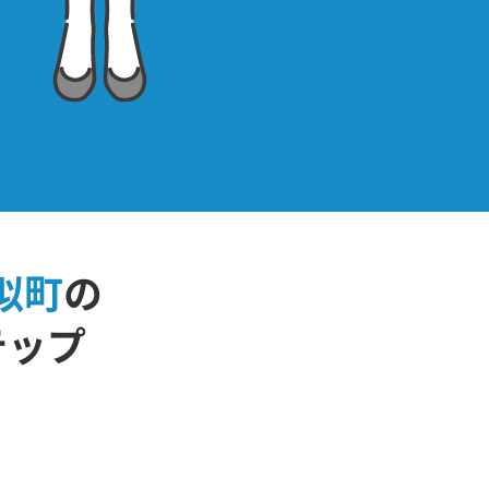
似町
の
テップ