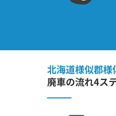
北海道様似郡様
廃車の流れ4ス